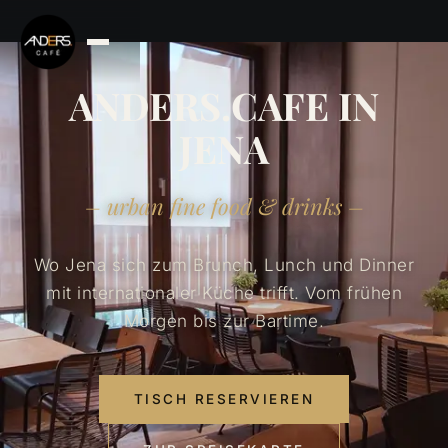
ANDERS.CAFE IN
JENA
– urban fine food & drinks –
Wo Jena sich zum Brunch, Lunch und Dinner
mit internationaler Küche trifft. Vom frühen
Morgen bis zur Bartime.
TISCH RESERVIEREN