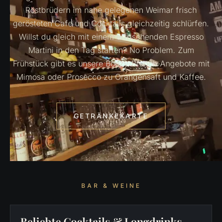
Röstbrüdern im nahe gelegenen Weimar frisch
gerösteten Cafe und Cocktails gleichzeitig schlürfen.
Willst du gleich mit einem erfrischenden Espresso
Martini in den Tag starten? No Problem. Zum
Frühstück gibt es unsere Boozy-Brunch-Angebote mit
Mimosa oder Prosecco zu Orangensaft und Kaffee.
GETRÄNKEKARTE
BAR & WEINE
Beliebte Cocktails & Longdrinks