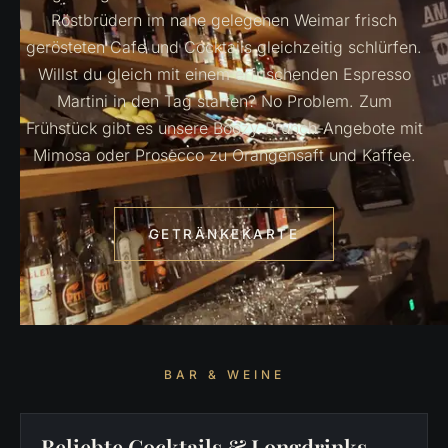
Röstbrüdern im nahe gelegenen Weimar frisch
gerösteten Cafe und Cocktails gleichzeitig schlürfen.
Willst du gleich mit einem erfrischenden Espresso
Martini in den Tag starten? No Problem. Zum
Frühstück gibt es unsere Boozy-Brunch-Angebote mit
Mimosa oder Prosecco zu Orangensaft und Kaffee.
GETRÄNKEKARTE
BAR & WEINE
Beliebte Cocktails & Longdrinks