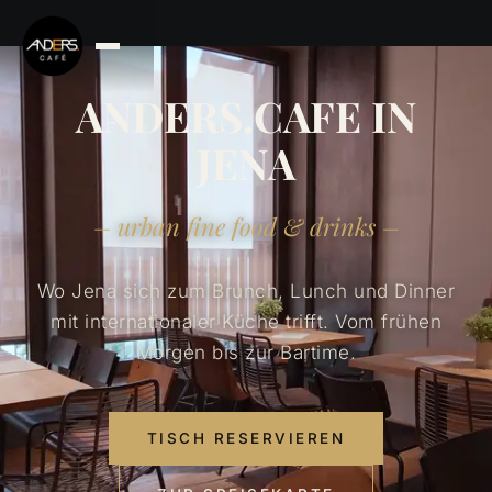
ANDERS.CAFE IN
JENA
– urban fine food & drinks –
Wo Jena sich zum Brunch, Lunch und Dinner
mit internationaler Küche trifft. Vom frühen
Morgen bis zur Bartime.
TISCH RESERVIEREN